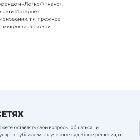
 брендом «ЛегкоФинанс»,
 сети Интернет,
еновании, т.к. прежнее
 с микрофинансовой
СЕТЯХ
можете оставлять свои вопросы, общаться и
гулярно публикуем полученные судебные решения, и