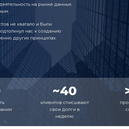
деятельность на рынке данных
ным.
стов не хватало и были
подтолкнул нас к созданию
енно других принципах.
0
~40
ть
клиентов списывают
про
пании
свои долги в
с
неделю