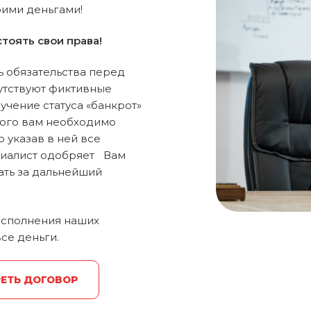
оими деньгами!
тоять свои права!
ь обязательства перед
сутствуют фиктивные
учение статуса «банкрот»
того вам необходимо
 указав в ней все
циалист одобряет Вам
ать за дальнейший
еисполнения наших
се деньги.
ЕТЬ ДОГОВОР