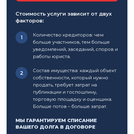
поможет подготовить все необходимые
документы и представить ваши интересы в суде.
Стоимость услуги зависит от двух
факторов:
Взаимодействие с адвокатом.
Адвокат берет на
себя взаимодействие с представителями
Количество кредиторов: чем
кредиторов, что позволяет прекратить звонки и
больше участников, тем больше
другие формы давления на клиента. Как только
уведомлений, заседаний, споров и
клиент получает статус банкрота, звонки от
работы юриста.
кредиторов становятся незаконными. После того
как представители кредиторов уведомлены
Состав имущества: каждый объект
через адвоката, любое обращение к клиенту
собственности, который нужно
также становится незаконным.
продать, требует затрат на
публикации и госпошлину,
Судебное представительство.
Если дело
торговую площадку и оценщика.
доходит до суда, оно представляет ваши
Больше потов – больше затрат.
интересы на судебном заседании. Он готов
принять все необходимые документы и защитить
МЫ ГАРАНТИРУЕМ СПИСАНИЕ
ваши права.
ВАШЕГО ДОЛГА В ДОГОВОРЕ