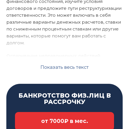
финансового состояния, изучите условия
договоров и предложите пути реструктуризации
ответственности. Это может включать в себя
различные варианты денежных расчетов, ставки
по сниженным процентным ставкам или другие
варианты, которые помогут вам работать с
долгом.
Оспаривание неправомерных действий.
Поможет в оспаривании неправомерных
Показать весь текст
действий банков и коллекторских агентств. Это
включает в себя внезапное начисление
штрафов, завышенных процентов или других
нарушений ваших прав как клиента.
БАНКРОТСТВО ФИЗ.ЛИЦ В
РАССРОЧКУ
Консультации по вопросам банкротства.
В
случае, если задолженность становится
непосильной, специалист проконсультирует по
от 7000₽ в мес.
вопросам банкротства физических лиц. Он