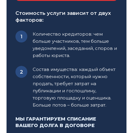
Гражданско-правовые споры требуют глубокого
Стоимость услуги зависит от двух
понимания законодательства и четкого
факторов:
планирования действий. Самостоятельное
решение таких вопросов часто приводит к
Количество кредиторов: чем
потере времени и ресурсов.
Юрист по
больше участников, тем больше
гражданским делам
поможет вам избежать
уведомлений, заседаний, споров и
ошибок и защитит ваши права в сложных
работы юриста.
ситуациях.
Состав имущества: каждый объект
Обращение к специалисту необходимо, если:
собственности, который нужно
продать, требует затрат на
У вас возникли споры о недвижимости,
публикации и госпошлину,
наследстве или договорных обязательствах
торговую площадку и оценщика.
Требуется грамотное представительство в
Больше потов – больше затрат.
гражданском суде
Нужна консультация по вопросам
МЫ ГАРАНТИРУЕМ СПИСАНИЕ
оформления прав или разрешения
ВАШЕГО ДОЛГА В ДОГОВОРЕ
конфликта