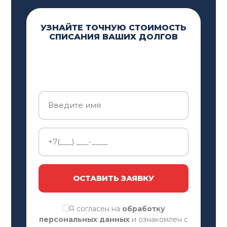
Вы хотите минимизировать риски при
заключении сделок
УЗНАЙТЕ ТОЧНУЮ СТОИМОСТЬ
СПИСАНИЯ ВАШИХ ДОЛГОВ
ПРЕИМУЩЕСТВА
ГРАЖДАНСКОГО ЮРИСТА
Гражданский юрист обладает глубокими
знаниями законодательства и опытом работы с
различными категориями гражданских дел, что
позволяет находить наиболее эффективные
решения даже в сложных ситуациях. Благодаря
индивидуальному подходу к каждому клиенту,
юрист тщательно анализирует обстоятельства
ОСТАВИТЬ ЗАЯВКУ
дела и разрабатывает персональную стратегию
для достижения положительного результата.
Я согласен на
обработку
персональных данных
и ознакомлен с