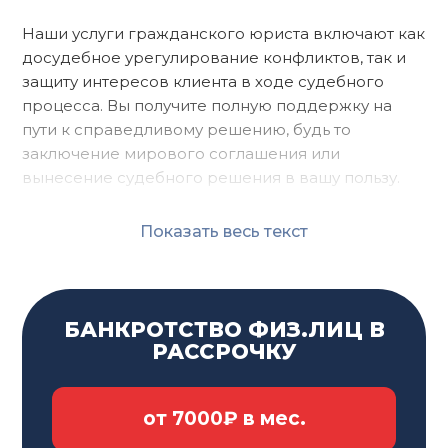
Наши
услуги гражданского юриста
включают как
досудебное урегулирование конфликтов, так и
защиту интересов клиента в ходе судебного
процесса. Вы получите полную поддержку на
пути к справедливому решению, будь то
заключение мирового соглашения или
вынесение судебного решения в вашу пользу.
Позвольте нам стать вашим надежным
Показать весь текст
партнером в решении правовых вопросов.
Независимо от сложности вашей ситуации, наши
гражданские юристы
найдут оптимальное
решение, которое обеспечит вам спокойствие и
БАНКРОТСТВО ФИЗ.ЛИЦ В
уверенность в защите ваших интересов.
РАССРОЧКУ
ПРИЧИНЫ ОБРАЩЕНИЯ К
от 7000₽ в мес.
ГРАЖДАНСКОМУ ЮРИСТУ