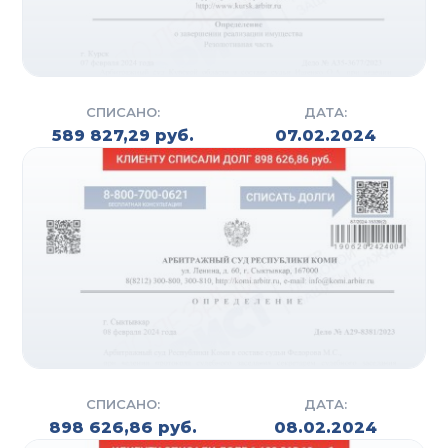
В случае подтверждения нарушений со стороны
кредитной организации или коллекторского
агентства направим заявления в
правоохранительные органы и суд. Наш юрист
будет помогать на протяжении всего периода
СПИСАНО:
ДАТА:
589 827,29 руб.
07.02.2024
судебного разбирательства. Переговоры с
коллекторами мы также берем на себя.
Отказаться от взаимодействия со всеми
кредиторами можно при подключении в нашей
компании услуги «Адвокат».
ЧТО ВЫ ПОЛУЧАЕТЕ В
РЕЗУЛЬТАТЕ
В случае выявления нарушений при
действующей услуге на коллекторское агентство
СПИСАНО:
ДАТА:
возможно будет наложен штраф до 2 млн.
898 626,86 руб.
08.02.2024
рублей. Если на организацию уже поступали