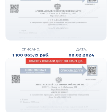
иск на банкротство. Также подготавливаются все
необходимые документы для подачи иска. Этим
могут заниматься специалисты компании (на
практике данный процесс занимает от 7 до 10
дней) либо сам должник, но в связи с
неопытностью у него на это может уйти гораздо
больше времени (в среднем от 1 до 3 месяцев).
СПИСАНО:
ДАТА:
После того, как собраны все справки и выписки,
1 100 865,19 руб.
08.02.2024
оплачены госпошлины и депозиты суда,
составляется исковое заявление.
Следующий этап – это регистрация искового
заявления на сайте Арбитражного суда. Суд
рассматривает, соответствует ли иск регламенту,
проверяет наличие всех необходимых
документов и (если все хорошо) назначает дату
заседания. На практике уже через 1,5-2 месяца
гражданин получает статус «банкрот».